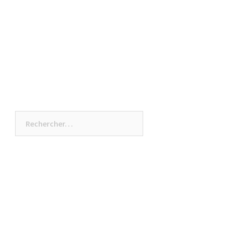
Rechercher :
ARTICLES RÉCENTS
Hello world!