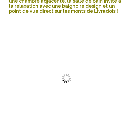
une chambre adjacente. la salle de bain invite à
la relaxation avec une baignoire design et un
point de vue direct sur les monts de Livradoi
s !